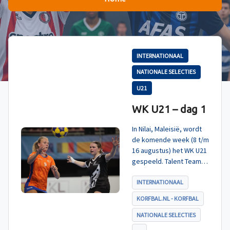
INTERNATIONAAL
NATIONALE SELECTIES
U21
WK U21 – dag 1
In Nilai, Maleisië, wordt
de komende week (8 t/m
16 augustus) het WK U21
gespeeld. Talent TeamNL
Korfbal is ingedeeld in
poule A, met Nieuw-
INTERNATIONAAL
Zeeland, Hong Kong
KORFBAL.NL - KORFBAL
China en India. De eerste
wedstrijd, tegen Nieuw-
NATIONALE SELECTIES
Zeeland U21, werd zoals