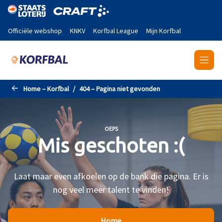
Naar de hoofdinhoud gaan
Officiële webshop
KNKV
Korfbal League
Mijn Korfbal
Home – Korfbal
404 – Pagina niet gevonden
OEPS
Mis geschoten :(
Laat maar even afkoelen op de bank die pagina. Er is
nog veel meer talent te vinden!
Home