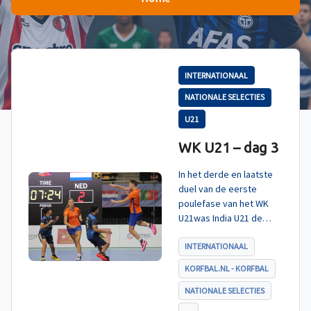
INTERNATIONAAL
NATIONALE SELECTIES
U21
WK U21 – dag 3
In het derde en laatste
duel van de eerste
poulefase van het WK
U21was India U21 de
tegenstander. Zoals
verwacht werd ook dit
INTERNATIONAAL
duel met ruime cijfers
KORFBAL.NL - KORFBAL
gewonnen en daarmee
eindigt Nederland U21
NATIONALE SELECTIES
als koploper in poule A.