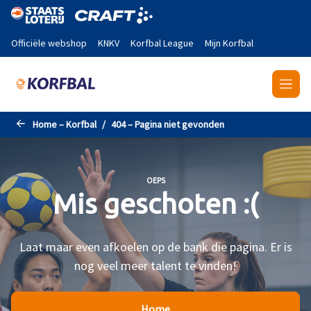
Naar de hoofdinhoud gaan
Officiële webshop
KNKV
Korfbal League
Mijn Korfbal
Home – Korfbal
404 – Pagina niet gevonden
OEPS
Mis geschoten :(
Laat maar even afkoelen op de bank die pagina. Er is
nog veel meer talent te vinden!
Home