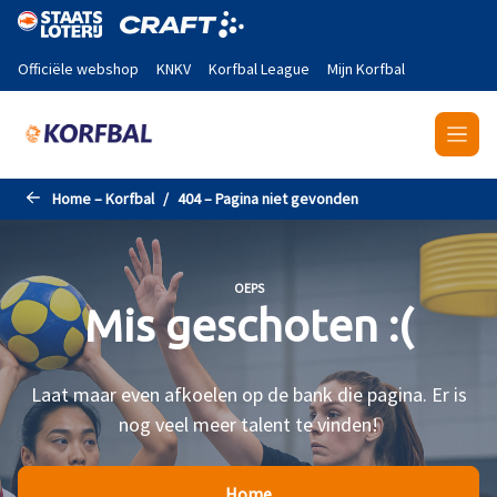
Naar de hoofdinhoud gaan
Officiële webshop
KNKV
Korfbal League
Mijn Korfbal
Home – Korfbal
404 – Pagina niet gevonden
OEPS
Mis geschoten :(
Laat maar even afkoelen op de bank die pagina. Er is
nog veel meer talent te vinden!
Home