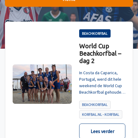
BEACHKORFBAL
World Cup
Beachkorfbal –
dag 2
In Costa da Caparica,
Portugal, werd dit hele
weekend de World Cup
Beachkorfbal gehouden.
Na een zinderende finale
tegen België, die
BEACHKORFBAL
eindigde in shoot-outs,
KORFBAL.NL - KORFBAL
was het Nederland dat
er met het goud vandoor
ging.
Lees verder