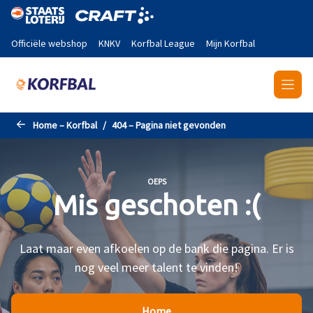
Naar de hoofdinhoud gaan
Officiële webshop
KNKV
Korfbal League
Mijn Korfbal
Home – Korfbal
404 – Pagina niet gevonden
OEPS
Mis geschoten :(
Laat maar even afkoelen op de bank die pagina. Er is
nog veel meer talent te vinden!
Home