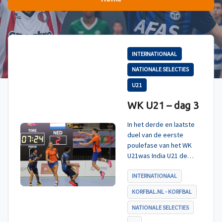
INTERNATIONAAL
NATIONALE SELECTIES
U21
WK U21 – dag 3
In het derde en laatste
duel van de eerste
poulefase van het WK
U21was India U21 de
tegenstander. Zoals
verwacht werd ook dit
INTERNATIONAAL
duel met ruime cijfers
KORFBAL.NL - KORFBAL
gewonnen en daarmee
eindigt Nederland U21
NATIONALE SELECTIES
als koploper in poule A.