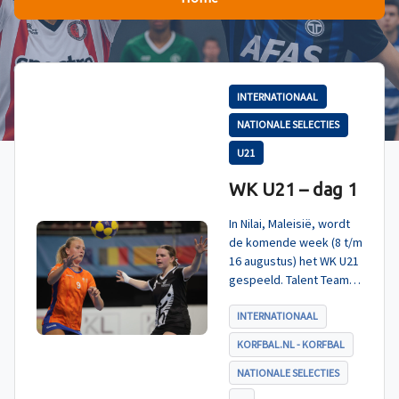
INTERNATIONAAL
NATIONALE SELECTIES
U21
WK U21 – dag 1
In Nilai, Maleisië, wordt
de komende week (8 t/m
16 augustus) het WK U21
gespeeld. Talent TeamNL
Korfbal is ingedeeld in
poule A, met Nieuw-
INTERNATIONAAL
Zeeland, Hong Kong
KORFBAL.NL - KORFBAL
China en India. De eerste
wedstrijd, tegen Nieuw-
NATIONALE SELECTIES
Zeeland U21, werd zoals