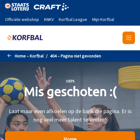
Naar de hoofdinhoud gaan
Officiële webshop
KNKV
Korfbal League
Mijn Korfbal
Home – Korfbal
404 – Pagina niet gevonden
OEPS
Mis geschoten :(
Laat maar even afkoelen op de bank die pagina. Er is
nog veel meer talent te vinden!
Home