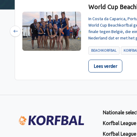
World Cup Beachk
In Costa da Caparica, Por
World Cup Beachkorfbal g
finale tegen België, die e
Previous
Nederland dat er met het 
BEACHKORFBAL
KORFBAL
Lees verder
Nationale selec
Korfbal League
Korfbal League