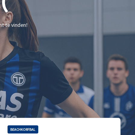
(
nt te vinden!
BEACHKORFBAL