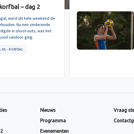
orfbal – dag 2
tugal, werd dit hele weekend de
ehouden. Na een zinderende
indigde in shoot-outs, was het
goud vandoor ging.
.NL - KORFBAL
ties
Nieuws
Vraag ste
Programma
Contactg
 2
Evenementen