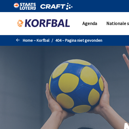
Naar de hoofdinhoud gaan
Agenda
Nationale s
Home – Korfbal
404 – Pagina niet gevonden