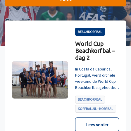
BEACHKORFBAL
World Cup
Beachkorfbal –
dag 2
In Costa da Caparica,
Portugal, werd dit hele
weekend de World Cup
Beachkorfbal gehouden.
Na een zinderende finale
tegen België, die
BEACHKORFBAL
eindigde in shoot-outs,
KORFBAL.NL - KORFBAL
was het Nederland dat
er met het goud vandoor
ging.
Lees verder