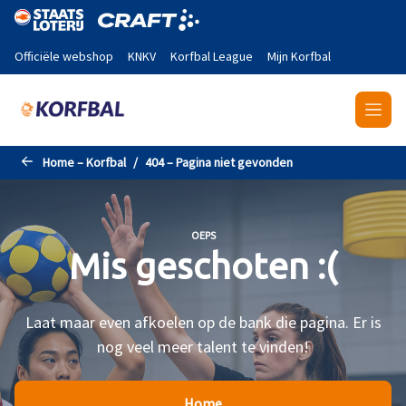
Naar de hoofdinhoud gaan
Officiële webshop
KNKV
Korfbal League
Mijn Korfbal
Home – Korfbal
404 – Pagina niet gevonden
OEPS
Mis geschoten :(
Laat maar even afkoelen op de bank die pagina. Er is
nog veel meer talent te vinden!
Home