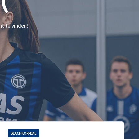
(
nt te vinden!
BEACHKORFBAL