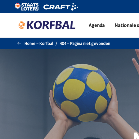
Naar de hoofdinhoud gaan
Agenda
Nationale s
Home – Korfbal
404 – Pagina niet gevonden