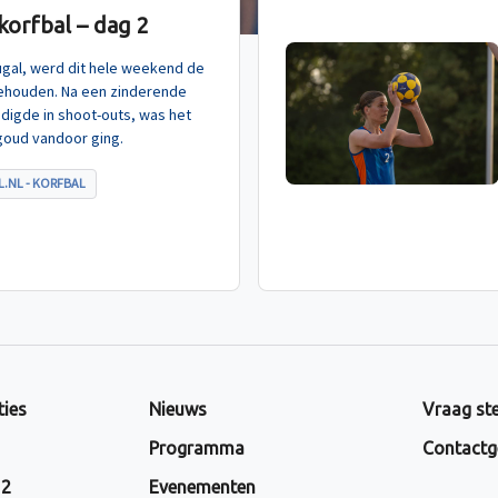
orfbal – dag 2
tugal, werd dit hele weekend de
ehouden. Na een zinderende
indigde in shoot-outs, was het
goud vandoor ging.
.NL - KORFBAL
ties
Nieuws
Vraag ste
Programma
Contactg
 2
Evenementen