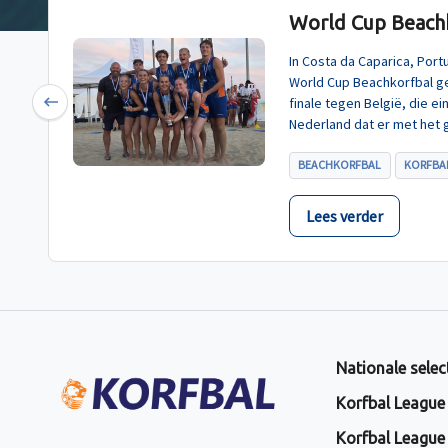
World Cup Beachk
In Costa da Caparica, Por
World Cup Beachkorfbal g
finale tegen België, die e
Previous
Nederland dat er met het 
BEACHKORFBAL
KORFBAL
Lees verder
Nationale selec
Korfbal League
Korfbal League