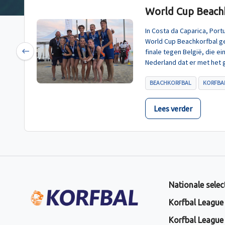
World Cup Beachk
In Costa da Caparica, Por
World Cup Beachkorfbal g
finale tegen België, die e
Previous
Nederland dat er met het 
BEACHKORFBAL
KORFBAL
Lees verder
Nationale selec
Korfbal League
Korfbal League