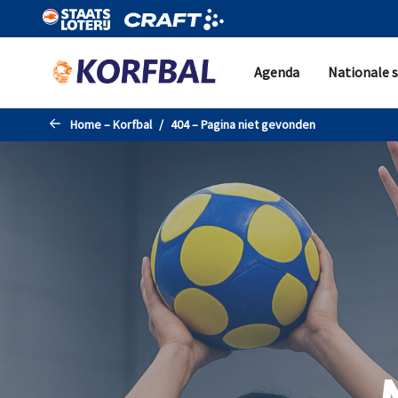
Naar de hoofdinhoud gaan
Agenda
Nationale s
Home – Korfbal
404 – Pagina niet gevonden