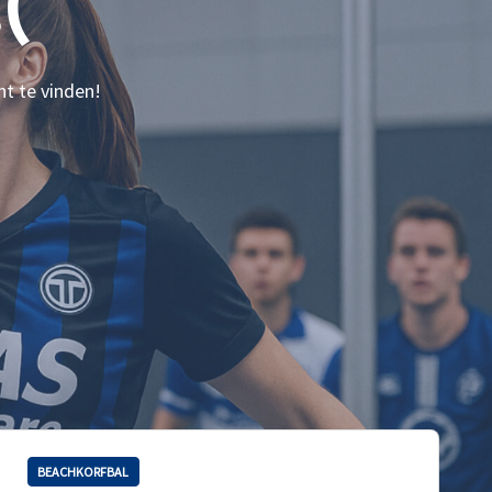
(
nt te vinden!
BEACHKORFBAL