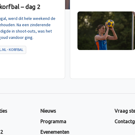
orfbal – dag 2
tugal, werd dit hele weekend de
ehouden. Na een zinderende
indigde in shoot-outs, was het
goud vandoor ging.
.NL - KORFBAL
ties
Nieuws
Vraag ste
Programma
Contactg
 2
Evenementen