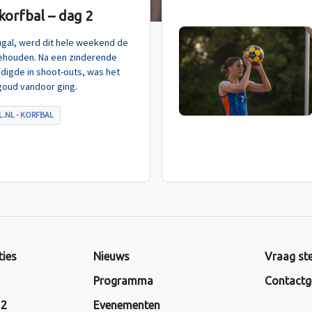
orfbal – dag 2
tugal, werd dit hele weekend de
ehouden. Na een zinderende
indigde in shoot-outs, was het
goud vandoor ging.
.NL - KORFBAL
ties
Nieuws
Vraag ste
Programma
Contactg
 2
Evenementen