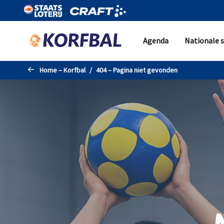
Naar de hoofdinhoud gaan
Agenda
Nationale s
Home – Korfbal
404 – Pagina niet gevonden