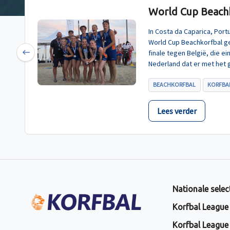
World Cup Beachk
In Costa da Caparica, Por
World Cup Beachkorfbal g
finale tegen België, die e
Previous
Nederland dat er met het 
BEACHKORFBAL
KORFBAL
Lees verder
Nationale selec
Korfbal League
Korfbal League