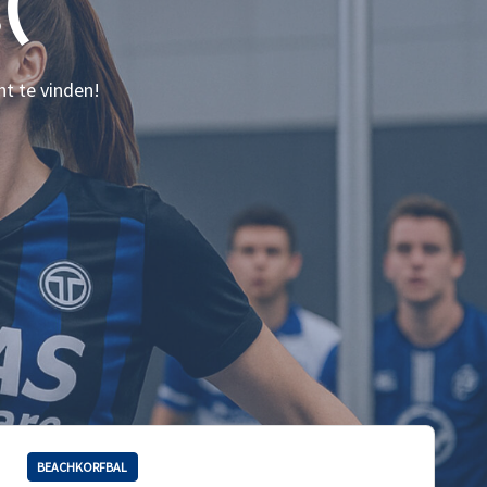
(
nt te vinden!
BEACHKORFBAL