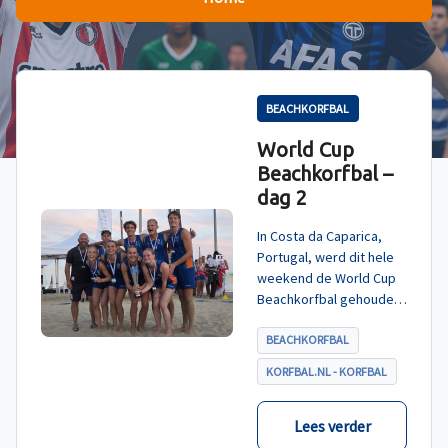
BEACHKORFBAL
World Cup
Beachkorfbal –
dag 2
In Costa da Caparica,
Portugal, werd dit hele
weekend de World Cup
Beachkorfbal gehouden.
Na een zinderende finale
tegen België, die
BEACHKORFBAL
eindigde in shoot-outs,
KORFBAL.NL - KORFBAL
was het Nederland dat
er met het goud vandoor
ging.
Lees verder