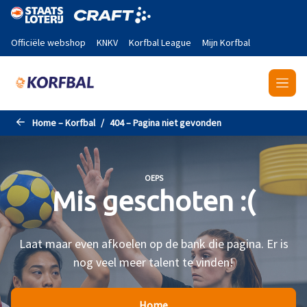
Naar de hoofdinhoud gaan
Officiële webshop
KNKV
Korfbal League
Mijn Korfbal
Home – Korfbal
404 – Pagina niet gevonden
OEPS
Mis geschoten :(
Laat maar even afkoelen op de bank die pagina. Er is
nog veel meer talent te vinden!
Home