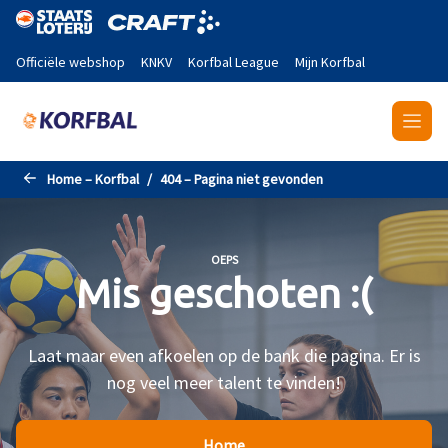
Naar de hoofdinhoud gaan
Officiële webshop
KNKV
Korfbal League
Mijn Korfbal
Home – Korfbal
404 – Pagina niet gevonden
OEPS
Mis geschoten :(
Laat maar even afkoelen op de bank die pagina. Er is
nog veel meer talent te vinden!
Home