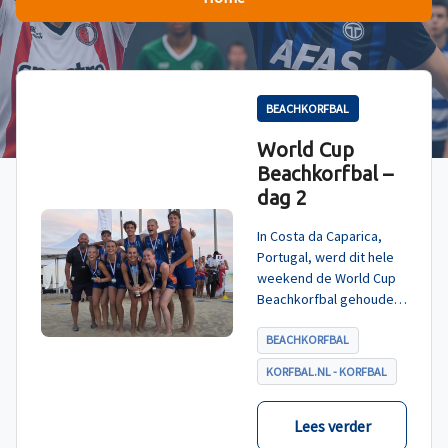
BEACHKORFBAL
World Cup
Beachkorfbal –
dag 2
In Costa da Caparica,
Portugal, werd dit hele
weekend de World Cup
Beachkorfbal gehouden.
Na een zinderende finale
tegen België, die
BEACHKORFBAL
eindigde in shoot-outs,
KORFBAL.NL - KORFBAL
was het Nederland dat
er met het goud vandoor
ging.
Lees verder