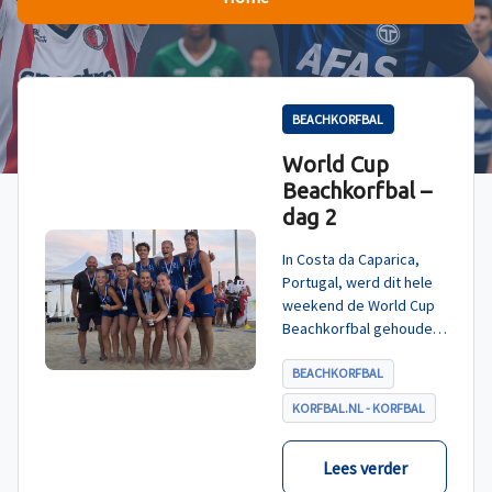
BEACHKORFBAL
World Cup
Beachkorfbal –
dag 2
In Costa da Caparica,
Portugal, werd dit hele
weekend de World Cup
Beachkorfbal gehouden.
Na een zinderende finale
tegen België, die
BEACHKORFBAL
eindigde in shoot-outs,
KORFBAL.NL - KORFBAL
was het Nederland dat
er met het goud vandoor
ging.
Lees verder