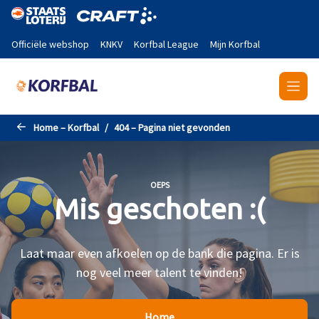
Naar de hoofdinhoud gaan
Officiële webshop
KNKV
Korfbal League
Mijn Korfbal
Home – Korfbal
404 – Pagina niet gevonden
OEPS
Mis geschoten :(
Laat maar even afkoelen op de bank die pagina. Er is
nog veel meer talent te vinden!
Home