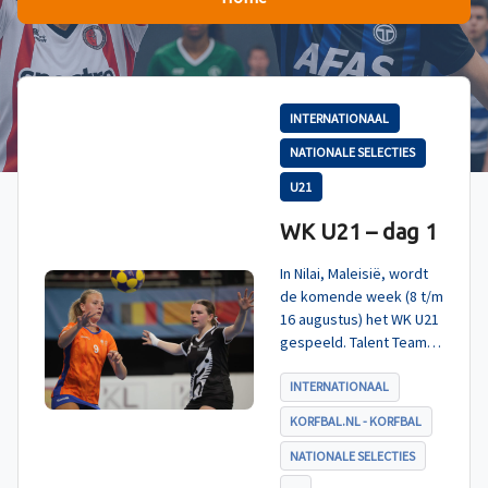
INTERNATIONAAL
NATIONALE SELECTIES
U21
WK U21 – dag 1
In Nilai, Maleisië, wordt
de komende week (8 t/m
16 augustus) het WK U21
gespeeld. Talent TeamNL
Korfbal is ingedeeld in
poule A, met Nieuw-
INTERNATIONAAL
Zeeland, Hong Kong
KORFBAL.NL - KORFBAL
China en India. De eerste
wedstrijd, tegen Nieuw-
NATIONALE SELECTIES
Zeeland U21, werd zoals