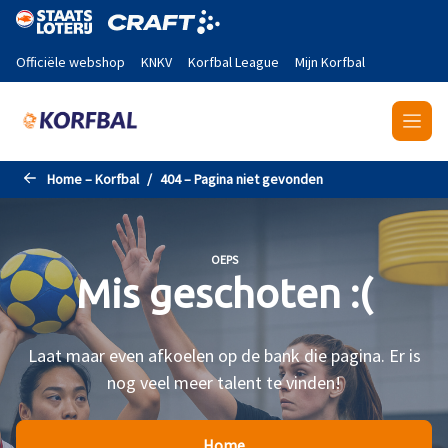
Naar de hoofdinhoud gaan
Officiële webshop
KNKV
Korfbal League
Mijn Korfbal
Home – Korfbal
404 – Pagina niet gevonden
OEPS
Mis geschoten :(
Laat maar even afkoelen op de bank die pagina. Er is
nog veel meer talent te vinden!
Home