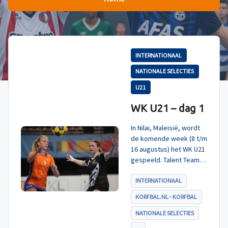
INTERNATIONAAL
NATIONALE SELECTIES
U21
WK U21 – dag 1
In Nilai, Maleisië, wordt
de komende week (8 t/m
16 augustus) het WK U21
gespeeld. Talent TeamNL
Korfbal is ingedeeld in
poule A, met Nieuw-
INTERNATIONAAL
Zeeland, Hong Kong
KORFBAL.NL - KORFBAL
China en India. De eerste
wedstrijd, tegen Nieuw-
NATIONALE SELECTIES
Zeeland U21, werd zoals