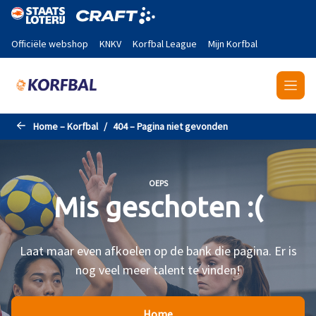
Naar de hoofdinhoud gaan
Officiële webshop
KNKV
Korfbal League
Mijn Korfbal
Home – Korfbal
404 – Pagina niet gevonden
OEPS
Mis geschoten :(
Laat maar even afkoelen op de bank die pagina. Er is
nog veel meer talent te vinden!
Home