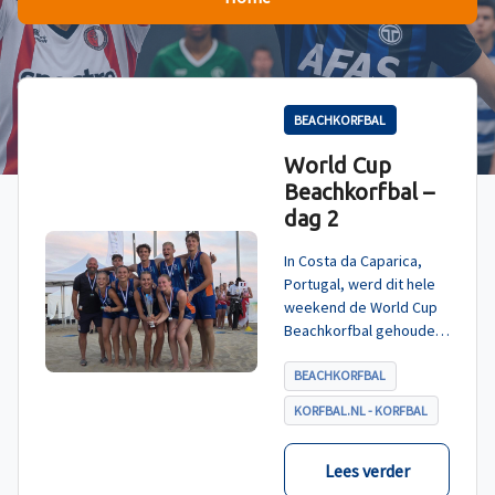
BEACHKORFBAL
World Cup
Beachkorfbal –
dag 2
In Costa da Caparica,
Portugal, werd dit hele
weekend de World Cup
Beachkorfbal gehouden.
Na een zinderende finale
tegen België, die
BEACHKORFBAL
eindigde in shoot-outs,
KORFBAL.NL - KORFBAL
was het Nederland dat
er met het goud vandoor
ging.
Lees verder