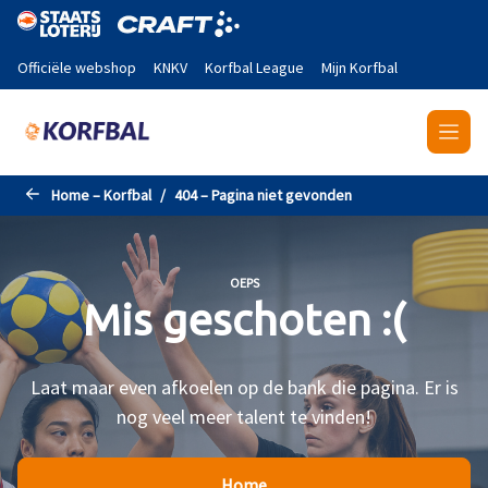
Naar de hoofdinhoud gaan
Officiële webshop
KNKV
Korfbal League
Mijn Korfbal
Home – Korfbal
404 – Pagina niet gevonden
OEPS
Mis geschoten :(
Laat maar even afkoelen op de bank die pagina. Er is
nog veel meer talent te vinden!
Home