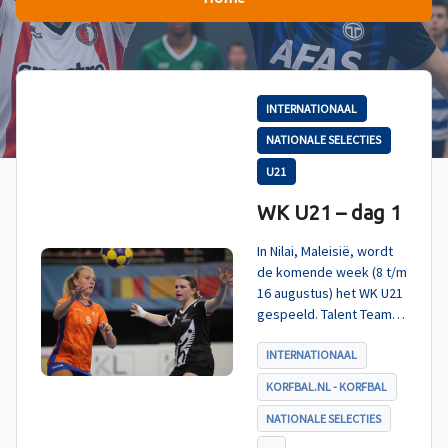
INTERNATIONAAL
NATIONALE SELECTIES
U21
WK U21 – dag 1
In Nilai, Maleisië, wordt
de komende week (8 t/m
16 augustus) het WK U21
gespeeld. Talent TeamNL
Korfbal is ingedeeld in
poule A, met Nieuw-
INTERNATIONAAL
Zeeland, Hong Kong
KORFBAL.NL - KORFBAL
China en India. De eerste
wedstrijd, tegen Nieuw-
NATIONALE SELECTIES
Zeeland U21, werd zoals