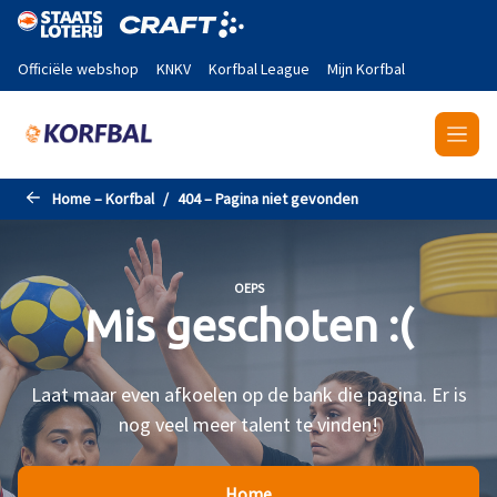
Naar de hoofdinhoud gaan
Officiële webshop
KNKV
Korfbal League
Mijn Korfbal
Home – Korfbal
404 – Pagina niet gevonden
OEPS
Mis geschoten :(
Laat maar even afkoelen op de bank die pagina. Er is
nog veel meer talent te vinden!
Home