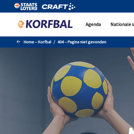
Naar de hoofdinhoud gaan
Agenda
Nationale s
Home – Korfbal
404 – Pagina niet gevonden