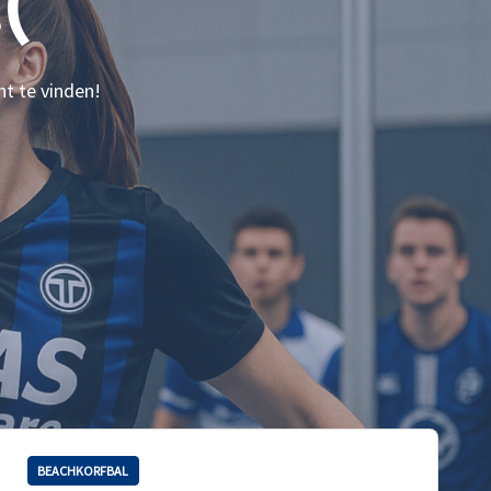
(
nt te vinden!
BEACHKORFBAL