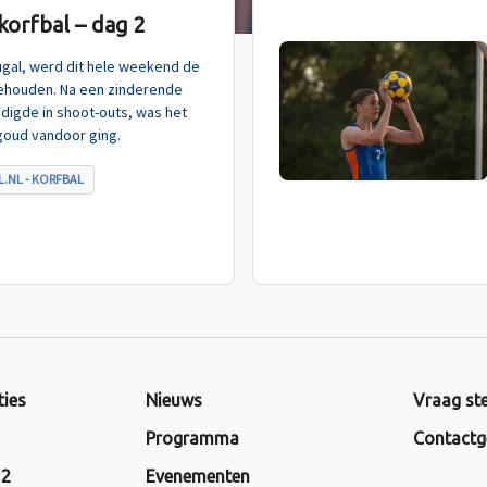
orfbal – dag 2
tugal, werd dit hele weekend de
ehouden. Na een zinderende
indigde in shoot-outs, was het
goud vandoor ging.
.NL - KORFBAL
ties
Nieuws
Vraag ste
Programma
Contactg
 2
Evenementen