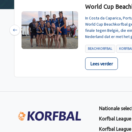
World Cup Beachk
In Costa da Caparica, Por
World Cup Beachkorfbal g
finale tegen België, die e
Previous
Nederland dat er met het 
BEACHKORFBAL
KORFBAL
Lees verder
Nationale selec
Korfbal League
Korfbal League