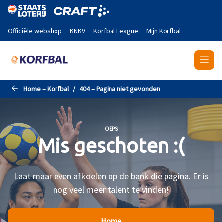
Naar de hoofdinhoud gaan
Officiële webshop
KNKV
Korfbal League
Mijn Korfbal
Home – Korfbal
404 – Pagina niet gevonden
OEPS
Mis geschoten :(
Laat maar even afkoelen op de bank die pagina. Er is
nog veel meer talent te vinden!
Home