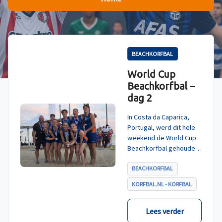
BEACHKORFBAL
World Cup
Beachkorfbal –
dag 2
In Costa da Caparica,
Portugal, werd dit hele
weekend de World Cup
Beachkorfbal gehouden.
Na een zinderende finale
tegen België, die
BEACHKORFBAL
eindigde in shoot-outs,
KORFBAL.NL - KORFBAL
was het Nederland dat
er met het goud vandoor
ging.
Lees verder