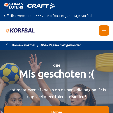
Naar de hoofdinhoud gaan
Officiële webshop
KNKV
Korfbal League
Mijn Korfbal
Home – Korfbal
404 – Pagina niet gevonden
OEPS
Mis geschoten :(
Laat maar even afkoelen op de bank die pagina. Er is
nog veel meer talent te vinden!
Home