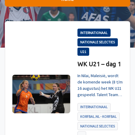
INTERNATIONAAL
NATIONALE SELECTIES
U21
WK U21 – dag 1
In Nilai, Maleisië, wordt
de komende week (8 t/m
16 augustus) het WK U21
gespeeld. Talent TeamNL
Korfbal is ingedeeld in
poule A, met Nieuw-
INTERNATIONAAL
Zeeland, Hong Kong
KORFBAL.NL - KORFBAL
China en India. De eerste
wedstrijd, tegen Nieuw-
NATIONALE SELECTIES
Zeeland U21, werd zoals