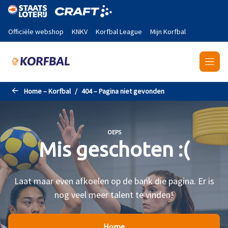
Naar de hoofdinhoud gaan
Officiële webshop
KNKV
Korfbal League
Mijn Korfbal
Home – Korfbal
404 – Pagina niet gevonden
OEPS
Mis geschoten :(
Laat maar even afkoelen op de bank die pagina. Er is
nog veel meer talent te vinden!
Home