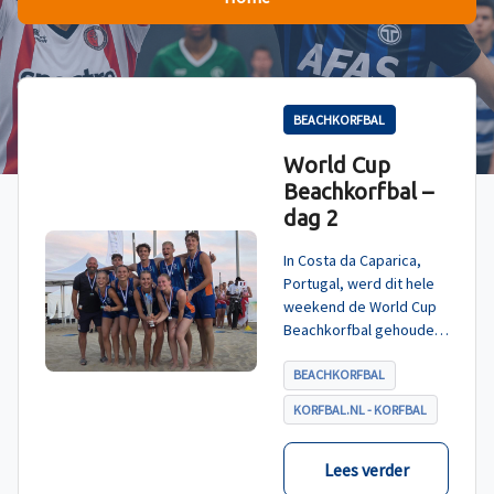
BEACHKORFBAL
World Cup
Beachkorfbal –
dag 2
In Costa da Caparica,
Portugal, werd dit hele
weekend de World Cup
Beachkorfbal gehouden.
Na een zinderende finale
tegen België, die
BEACHKORFBAL
eindigde in shoot-outs,
KORFBAL.NL - KORFBAL
was het Nederland dat
er met het goud vandoor
ging.
Lees verder