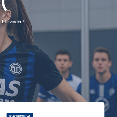
(
nt te vinden!
BEACHKORFBAL