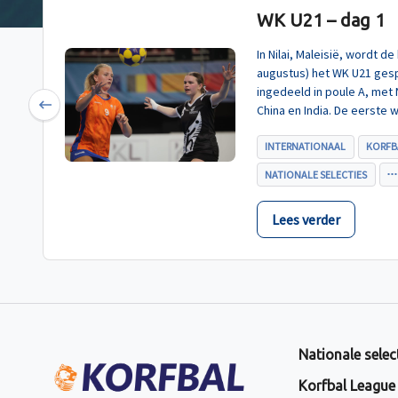
WK U21 – dag 1
In Nilai, Maleisië, wordt 
augustus) het WK U21 gesp
ingedeeld in poule A, met
China en India. De eerste 
Previous
U21, werd zoals verwacht 
INTERNATIONAAL
KORFB
NATIONALE SELECTIES
Lees verder
Nationale selec
Korfbal League