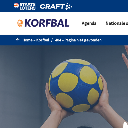
Naar de hoofdinhoud gaan
Agenda
Nationale s
Home – Korfbal
404 – Pagina niet gevonden