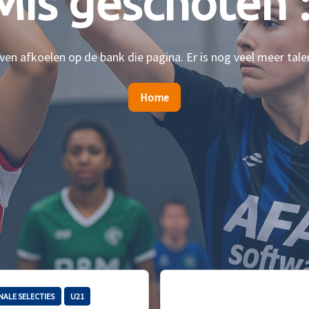
Mis geschoten :
en afkoelen op de bank die pagina. Er is nog veel meer tale
Home
NALE SELECTIES
U21