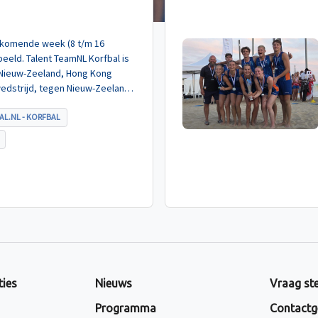
de komende week (8 t/m 16
eeld. Talent TeamNL Korfbal is
 Nieuw-Zeeland, Hong Kong
wedstrijd, tegen Nieuw-Zeeland
met ruime cijfers gewonnen.
AL.NL - KORFBAL
ties
Nieuws
Vraag ste
Programma
Contactg