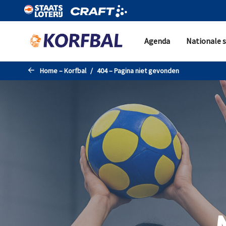
Naar de hoofdinhoud gaan
Agenda
Nationale s
Home – Korfbal
404 – Pagina niet gevonden