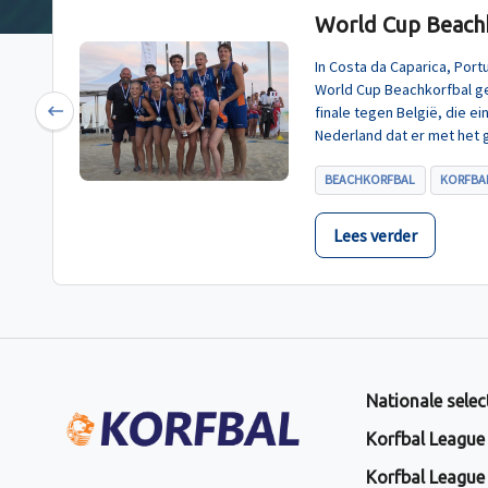
World Cup Beachk
In Costa da Caparica, Por
World Cup Beachkorfbal g
finale tegen België, die e
Previous
Nederland dat er met het 
BEACHKORFBAL
KORFBAL
Lees verder
Nationale selec
Korfbal League
Korfbal League