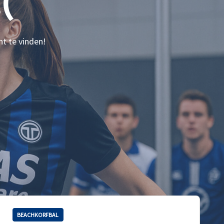
(
nt te vinden!
BEACHKORFBAL