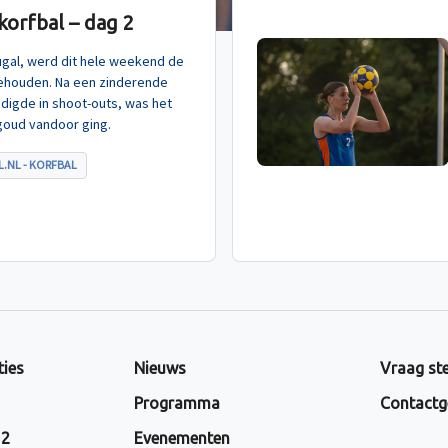
orfbal – dag 2
tugal, werd dit hele weekend de
ehouden. Na een zinderende
indigde in shoot-outs, was het
goud vandoor ging.
.NL - KORFBAL
ties
Nieuws
Vraag ste
Programma
Contactg
 2
Evenementen