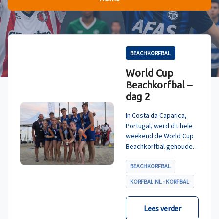
BEACHKORFBAL
World Cup
Beachkorfbal –
dag 2
In Costa da Caparica,
Portugal, werd dit hele
weekend de World Cup
Beachkorfbal gehouden.
Na een zinderende finale
tegen België, die
BEACHKORFBAL
eindigde in shoot-outs,
KORFBAL.NL - KORFBAL
was het Nederland dat
er met het goud vandoor
ging.
Lees verder