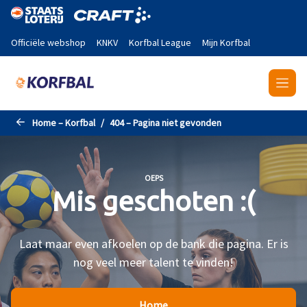
Naar de hoofdinhoud gaan
Officiële webshop
KNKV
Korfbal League
Mijn Korfbal
Home – Korfbal
404 – Pagina niet gevonden
OEPS
Mis geschoten :(
Laat maar even afkoelen op de bank die pagina. Er is
nog veel meer talent te vinden!
Home