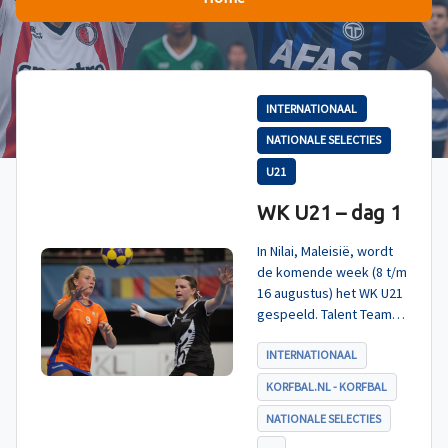
INTERNATIONAAL
NATIONALE SELECTIES
U21
WK U21 – dag 1
In Nilai, Maleisië, wordt
de komende week (8 t/m
16 augustus) het WK U21
gespeeld. Talent TeamNL
Korfbal is ingedeeld in
poule A, met Nieuw-
INTERNATIONAAL
Zeeland, Hong Kong
KORFBAL.NL - KORFBAL
China en India. De eerste
wedstrijd, tegen Nieuw-
NATIONALE SELECTIES
Zeeland U21, werd zoals