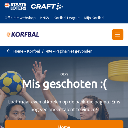
Naar de hoofdinhoud gaan
Officiële webshop
KNKV
Korfbal League
Mijn Korfbal
Home – Korfbal
404 – Pagina niet gevonden
OEPS
Mis geschoten :(
Laat maar even afkoelen op de bank die pagina. Er is
nog veel meer talent te vinden!
Home