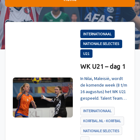
INTERNATIONAAL
NATIONALE SELECTIES
U21
WK U21 – dag 1
In Nilai, Maleisië, wordt
de komende week (8 t/m
16 augustus) het WK U21
gespeeld. Talent TeamNL
Korfbal is ingedeeld in
poule A, met Nieuw-
INTERNATIONAAL
Zeeland, Hong Kong
KORFBAL.NL - KORFBAL
China en India. De eerste
wedstrijd, tegen Nieuw-
NATIONALE SELECTIES
Zeeland U21, werd zoals