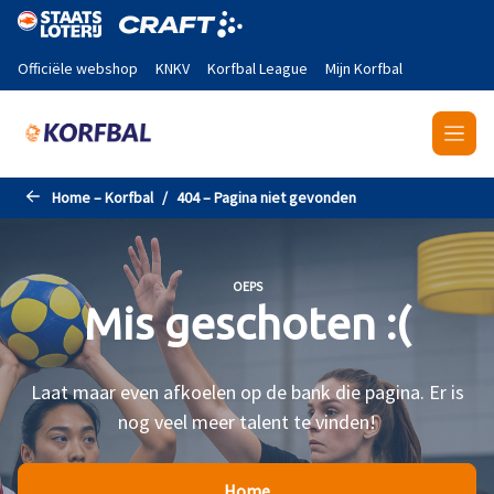
Naar de hoofdinhoud gaan
Officiële webshop
KNKV
Korfbal League
Mijn Korfbal
Home – Korfbal
404 – Pagina niet gevonden
OEPS
Mis geschoten :(
Laat maar even afkoelen op de bank die pagina. Er is
nog veel meer talent te vinden!
Home