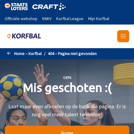
Naar de hoofdinhoud gaan
Officiële webshop
KNKV
Korfbal League
Mijn Korfbal
Home – Korfbal
404 – Pagina niet gevonden
OEPS
Mis geschoten :(
Laat maar even afkoelen op de bank die pagina. Er is
nog veel meer talent te vinden!
Home