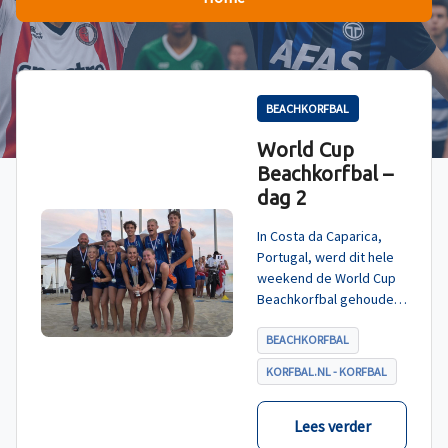
BEACHKORFBAL
World Cup
Beachkorfbal –
dag 2
In Costa da Caparica,
Portugal, werd dit hele
weekend de World Cup
Beachkorfbal gehouden.
Na een zinderende finale
tegen België, die
BEACHKORFBAL
eindigde in shoot-outs,
KORFBAL.NL - KORFBAL
was het Nederland dat
er met het goud vandoor
ging.
Lees verder