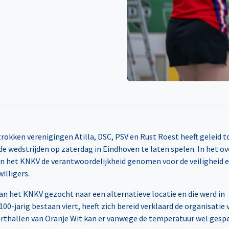
kken verenigingen Atilla, DSC, PSV en Rust Roest heeft geleid t
 de wedstrijden op zaterdag in Eindhoven te laten spelen. In het o
van het KNKV de verantwoordelijkheid genomen voor de veiligheid 
willigers.
van het KNKV gezocht naar een alternatieve locatie en die werd in
0-jarig bestaan viert, heeft zich bereid verklaard de organisatie 
orthallen van Oranje Wit kan er vanwege de temperatuur wel gesp