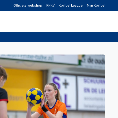
Officiële webshop
KNKV
Korfbal League
Mijn Korfbal