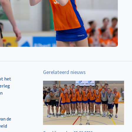
Gerelateerd nieuws
ot het
verleg
en
van de
eeld