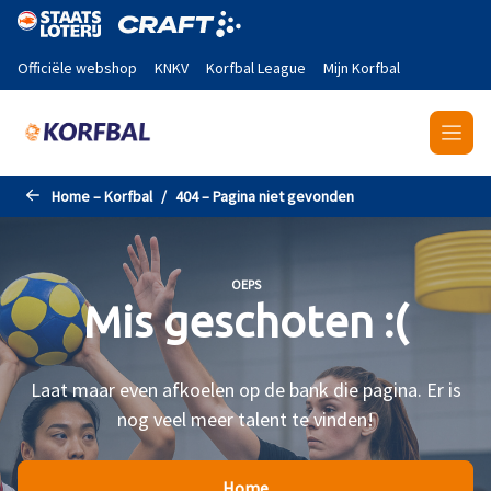
Naar de hoofdinhoud gaan
Officiële webshop
KNKV
Korfbal League
Mijn Korfbal
Home – Korfbal
404 – Pagina niet gevonden
OEPS
Mis geschoten :(
Laat maar even afkoelen op de bank die pagina. Er is
nog veel meer talent te vinden!
Home