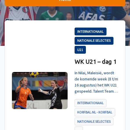
INTERNATIONAAL
NATIONALE SELECTIES
U21
WK U21 – dag 1
In Nilai, Maleisië, wordt
de komende week (8 t/m
16 augustus) het WK U21
gespeeld. Talent TeamNL
Korfbal is ingedeeld in
poule A, met Nieuw-
INTERNATIONAAL
Zeeland, Hong Kong
KORFBAL.NL - KORFBAL
China en India. De eerste
wedstrijd, tegen Nieuw-
NATIONALE SELECTIES
Zeeland U21, werd zoals