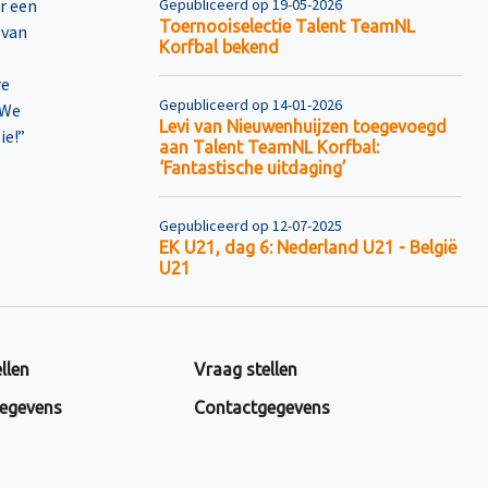
r een
Gepubliceerd op 19-05-2026
Toernooiselectie Talent TeamNL
 van
Korfbal bekend
re
Gepubliceerd op 14-01-2026
 We
Levi van Nieuwenhuijzen toegevoegd
ie!”
aan Talent TeamNL Korfbal:
‘Fantastische uitdaging’
Gepubliceerd op 12-07-2025
EK U21, dag 6: Nederland U21 - België
U21
llen
Vraag stellen
egevens
Contactgegevens