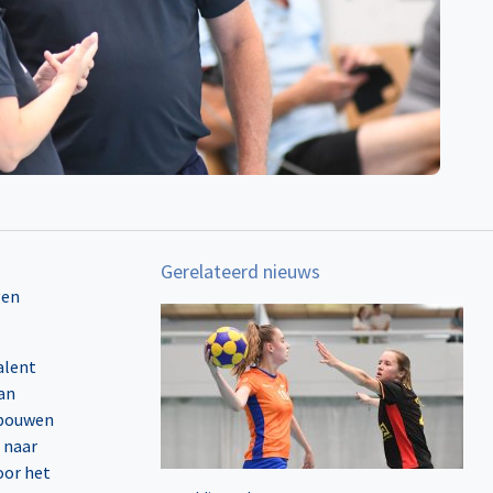
Gerelateerd nieuws
alent
an
 bouwen
 naar
oor het