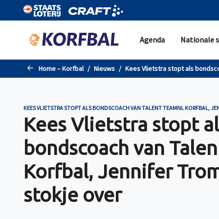
Naar de hoofdinhoud gaan
Agenda
Nationale s
Home – Korfbal
Nieuws
Kees Vlietstra stopt als bonds
KEES VLIETSTRA STOPT ALS BONDSCOACH VAN TALENT TEAMNL KORFBAL, JE
Kees Vlietstra stopt a
bondscoach van Tale
Korfbal, Jennifer Tr
stokje over