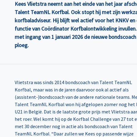
Kees Vlietstra neemt aan het einde van het jaar afsc
Talent TeamNL Korfbal. Ook stopt hij met zijn werk
korfbaladviseur. Hij blijft wel actief voor het KNKV e
functie van Coördinator Korfbalontwikkeling invullen
met ingang van 1 januari 2026 de nieuwe bondscoach
ploeg.
Vlietstra was sinds 2014 bondscoach van Talent TeamNL
geschreven en we zijn blij dat we als KNKV gebruik mogen
Korfbal, maar was in de jaren daarvoor ook al actief als
(assistent-)bondscoach van de andere nationale teams. M
Talent TeamNL Korfbal won hij afgelopen zomer nog het
U21 in België. Dat is de laatste grote prijs met Vlietstra aa
het roer. Wel komt hij op de Korfbal Challenge van 27 tot 
met 30 december nog in actie als bondscoach van Talent
TeamNL Korfbal. “Daar zullen we Kees op passende wijze