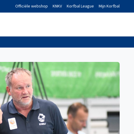
Officiële webshop
KNKV
Korfbal League
Mijn Korfbal