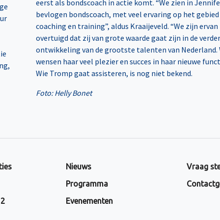
eerst als bondscoach in actie komt. “We zien in Jennife
ige
bevlogen bondscoach, met veel ervaring op het gebied
eur
coaching en training”, aldus Kraaijeveld. “We zijn ervan
overtuigd dat zij van grote waarde gaat zijn in de verde
ontwikkeling van de grootste talenten van Nederland.
ie
wensen haar veel plezier en succes in haar nieuwe funct
ng,
Wie Tromp gaat assisteren, is nog niet bekend.
Foto: Helly Bonet
ties
Nieuws
Vraag ste
Programma
Contactg
 2
Evenementen