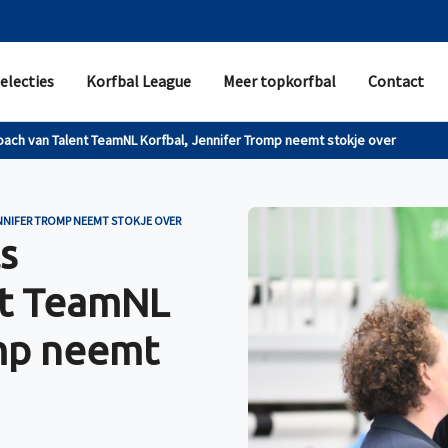
electies
Korfbal League
Meer topkorfbal
Contact
coach van Talent TeamNL Korfbal, Jennifer Tromp neemt stokje over
NNIFER TROMP NEEMT STOKJE OVER
ls
nt TeamNL
omp neemt