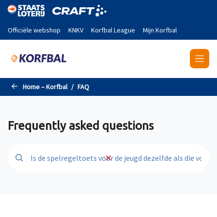
Naar de hoofdinhoud gaan
Officiële webshop
KNKV
Korfbal League
Mijn Korfbal
Home – Korfbal
FAQ
Frequently asked questions