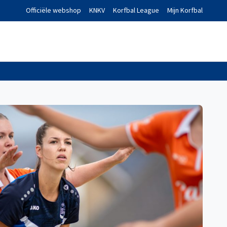
Officiële webshop
KNKV
Korfbal League
Mijn Korfbal