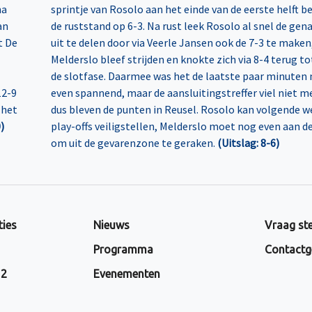
na
sprintje van Rosolo aan het einde van de eerste helft b
an
de ruststand op 6-3. Na rust leek Rosolo al snel de gen
t De
uit te delen door via Veerle Jansen ook de 7-3 te make
Melderslo bleef strijden en knokte zich via 8-4 terug tot
de slotfase. Daarmee was het de laatste paar minuten
12-9
even spannend, maar de aansluitingstreffer viel niet m
 het
dus bleven de punten in Reusel. Rosolo kan volgende w
)
play-offs veiligstellen, Melderslo moet nog even aan d
om uit de gevarenzone te geraken.
(Uitslag: 8-6)
ties
Nieuws
Vraag ste
Programma
Contactg
 2
Evenementen