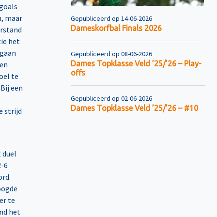
 goals
n, maar
Gepubliceerd op 14-06-2026
Dameskorfbal Finals 2026
erstand
tie het
 gaan
Gepubliceerd op 08-06-2026
Dames Topklasse Veld ’25/’26 – Play-
een
offs
oel te
Bij een
Gepubliceerd op 02-06-2026
Dames Topklasse Veld ’25/’26 – #10
 strijd
 duel
2-6
ord.
hoogde
er te
ond het