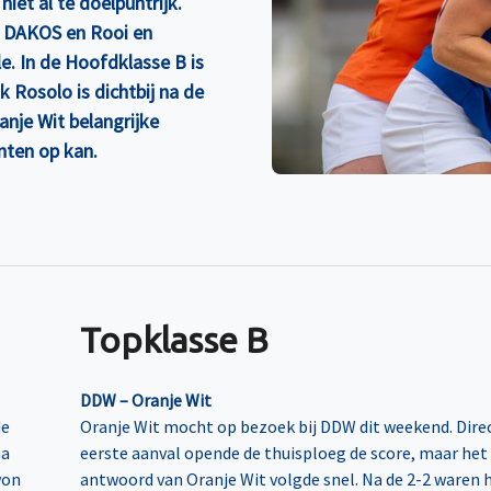
iet al te doelpuntrijk.
, DAKOS en Rooi en
. In de Hoofdklasse B is
k Rosolo is dichtbij na de
nje Wit belangrijke
anten op kan.
Topklasse B
DDW – Oranje Wit
de
Oranje Wit mocht op bezoek bij DDW dit weekend. Direc
na
eerste aanval opende de thuisploeg de score, maar het
won
antwoord van Oranje Wit volgde snel. Na de 2-2 waren 