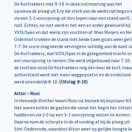
De Korfrakkers met 9-14. In deze ontmoeting was het
opnieuw de ploeg uit Erp die sterk aan de wedstrijd begon 
via een 3-1 voorsprong uit kon lopen naar een stand van 6-3
rust. Echter, na rust werd er het een en ander gewisseld bij
VIOS/Spes en dat wierp zijn vruchten af. Wies Weijers en N
Oldenhof trokken de stand met beide twee goals weer gelij
7-7. De score stagneerde vervolgens volledig aan de kant v
De Korfrakkers, wat VIOS/Spes in de gelegenheid bracht o
een voorsprong te nemen. Die werd uitgebouwd naar 7-10. 
de slotfase vond De Korfrakkers nog één keer de korf, maa
achterstand werd niet meer weggepoetst en de eindstand
werd uiteindelijk 8-10.
(Uitslag: 8-10)
Altior – Rooi
In Heeswijk-Dinther kwam Rooi op bezoek bij koploper Alti
Het waren echter de gasten die vanaf het begin het initiati
hadden en via 2-0 op een 3-1 voorsprong wisten te komen.
Daarna nam de scherpte in de afronding af bij de ploeg uit
Sint-Oedenrode, waardoor Altior weer op gelijke hoogte k