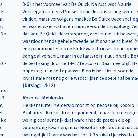
ls
8-6 in het voordeel van Be Quick. Na rust wist Maurie
de
Verstegen namens Prinses Irene de aansluiting weer te
an
vinden, maar vervolgens maakte Be Quick twee snelle 
st
en was er weer wat ademruimte voor de thuisploeg. Ve
 Na
dat kon Be Quick de voorsprong echter niet uitbouwen,
waardoor het de gehele tweede helft spannend bleef. 
een paar minuten op de klok kwam Prinses Irene opni
één goal verschil, maar in de laatste minuut bracht Be
n 6-
de beslissing door de 14-12 te scoren. Daarmee blijft Be
ongeslagen in de Topklasse B en is het ticket voor de
kruisfinale met nog drie wedstrijden te spelen al bema
(Uitslag: 14-12)
aren
1-3
Rosolo – Melderslo
m,
Hekkensluiter Melderslo mocht op bezoek bij Rosolo i
et
Brabantse Reusel. In een spannend, maar door de rege
. Na
weinig doelpuntrijk duel waren het de gasten die op
de
voorsprong kwamen, maar Rosolo trok de stand net zo
een
weer gelijk. Daarna was het tot 3-3 stuivertje wisselen.