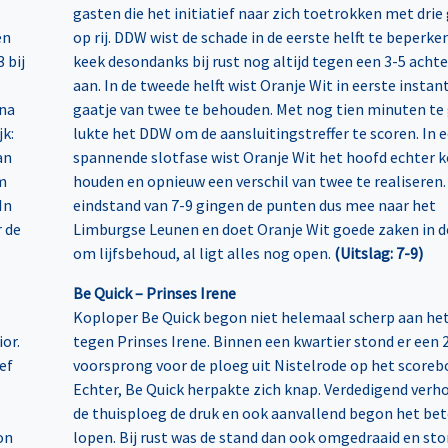
gasten die het initiatief naar zich toetrokken met drie
en
op rij. DDW wist de schade in de eerste helft te beperke
 bij
keek desondanks bij rust nog altijd tegen een 3-5 acht
aan. In de tweede helft wist Oranje Wit in eerste instan
ena
gaatje van twee te behouden. Met nog tien minuten te
k:
lukte het DDW om de aansluitingstreffer te scoren. In 
an
spannende slotfase wist Oranje Wit het hoofd echter k
m
houden en opnieuw een verschil van twee te realiseren. 
In
eindstand van 7-9 gingen de punten dus mee naar het
r de
Limburgse Leunen en doet Oranje Wit goede zaken in de
om lijfsbehoud, al ligt alles nog open.
(Uitslag: 7-9)
Be Quick – Prinses Irene
Koploper Be Quick begon niet helemaal scherp aan het
or.
tegen Prinses Irene. Binnen een kwartier stond er een 
ef
voorsprong voor de ploeg uit Nistelrode op het scoreb
Echter, Be Quick herpakte zich knap. Verdedigend ver
de thuisploeg de druk en ook aanvallend begon het bet
on
lopen. Bij rust was de stand dan ook omgedraaid en st