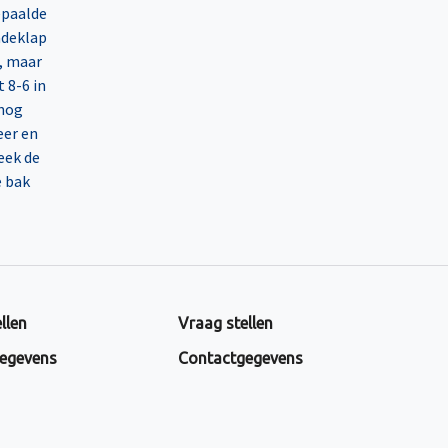
epaalde
adeklap
n, maar
 8-6 in
 nog
eer en
eek de
e bak
llen
Vraag stellen
egevens
Contactgegevens