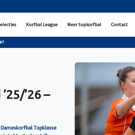
electies
Korfbal League
Meer topkorfbal
Contact
 #7
’25/’26 –
e Dameskorfbal Topklasse