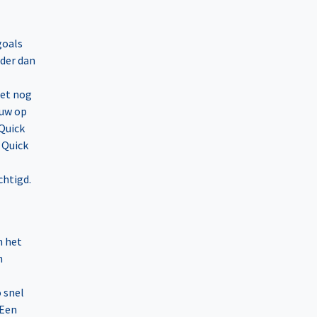
goals
rder dan
Met nog
euw op
 Quick
 Quick
chtigd.
n het
n
 snel
 Een