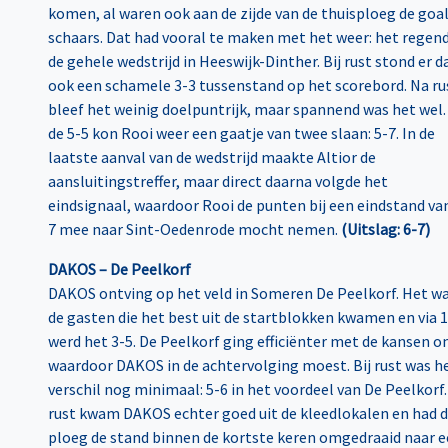
komen, al waren ook aan de zijde van de thuisploeg de goa
schaars. Dat had vooral te maken met het weer: het regen
de gehele wedstrijd in Heeswijk-Dinther. Bij rust stond er d
ook een schamele 3-3 tussenstand op het scorebord. Na ru
bleef het weinig doelpuntrijk, maar spannend was het wel.
de 5-5 kon Rooi weer een gaatje van twee slaan: 5-7. In de
laatste aanval van de wedstrijd maakte Altior de
aansluitingstreffer, maar direct daarna volgde het
eindsignaal, waardoor Rooi de punten bij een eindstand va
7 mee naar Sint-Oedenrode mocht nemen.
(Uitslag: 6-7)
DAKOS – De Peelkorf
DAKOS ontving op het veld in Someren De Peelkorf. Het w
de gasten die het best uit de startblokken kwamen en via 
werd het 3-5. De Peelkorf ging efficiënter met de kansen o
waardoor DAKOS in de achtervolging moest. Bij rust was h
verschil nog minimaal: 5-6 in het voordeel van De Peelkorf
rust kwam DAKOS echter goed uit de kleedlokalen en had 
ploeg de stand binnen de kortste keren omgedraaid naar 