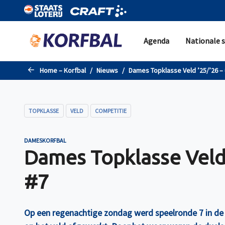
Naar de hoofdinhoud gaan
Agenda
Nationale s
Home – Korfbal
Nieuws
Dames Topklasse Veld ’25/’26 –
TOPKLASSE
VELD
COMPETITIE
DAMESKORFBAL
Dames Topklasse Veld 
#7
Op een regenachtige zondag werd speelronde 7 in d