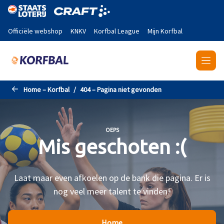
Naar de hoofdinhoud gaan
Officiële webshop
KNKV
Korfbal League
Mijn Korfbal
Home – Korfbal
404 – Pagina niet gevonden
OEPS
Mis geschoten :(
Laat maar even afkoelen op de bank die pagina. Er is
nog veel meer talent te vinden!
Home