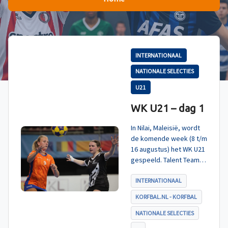
INTERNATIONAAL
NATIONALE SELECTIES
U21
WK U21 – dag 1
In Nilai, Maleisië, wordt
de komende week (8 t/m
16 augustus) het WK U21
gespeeld. Talent TeamNL
Korfbal is ingedeeld in
poule A, met Nieuw-
INTERNATIONAAL
Zeeland, Hong Kong
KORFBAL.NL - KORFBAL
China en India. De eerste
wedstrijd, tegen Nieuw-
NATIONALE SELECTIES
Zeeland U21, werd zoals